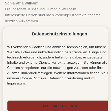
Schlaraffia Wilhaim
Freundschaft, Kunst und Humor in Weilheim.
Interessierte Herren sind nach vorheriger Kontaktaufnahme
herzlich willkommen.
Datenschutzeinstellungen
Besuch & Kontakt
Tassiloburg in Weilheim
Wir verwenden Cookies und ähnliche Technologien, um unsere
Winterung von Oktober bis April
Website sicher und nutzerfreundlich bereitzustellen. Einige sind
Gastbesuche nach vorheriger Anmeldung
technisch erforderlich, andere helfen uns dabei, eingebettete
E-Mail:
info@schlaraffia-wilhaim.de
Inhalte und externe Dienste korrekt anzuzeigen. Sie können alle
Cookies akzeptieren, nur die notwendigen zulassen oder Ihre
Rechtliches
Auswahl individuell festlegen. Weitere Informationen finden Sie in
unserer Cookie-Richtlinie, Datenschutzerklärung und im
Kontakt
Impressum.
Impressum
Datenschutz
Cookie-Richtlinie (EU)
ALLE AKZEPTIEREN