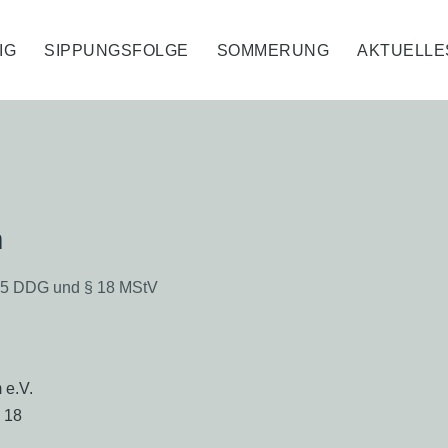
IG
SIPPUNGSFOLGE
SOMMERUNG
AKTUELLE
m
5 DDG und § 18 MStV
 e.V.
. 18