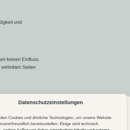
ndigkeit und
wir keinen Einfluss.
 verlinkten Seiten
Datenschutzeinstellungen
den Cookies und ähnliche Technologien, um unsere Website
Rechtliches
nutzerfreundlich bereitzustellen. Einige sind technisch
h, andere helfen uns dabei, eingebettete Inhalte und externe