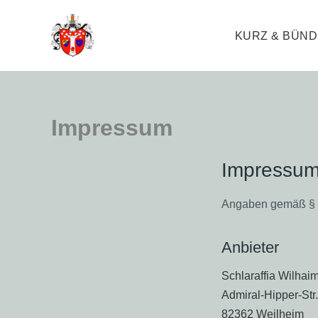
Zum
Schlaraffia
Inhalt
KURZ & BÜND
Wilhaim
springen
Impressum
Impressu
Angaben gemäß § 
Anbieter
Schlaraffia Wilhaim
Admiral-Hipper-Str
82362 Weilheim